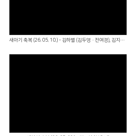
Views
새아기 축복 (26. 05. 10.) - 김하별 (김두영·전여경), 김지율 (김푸름·이금빛)
Views