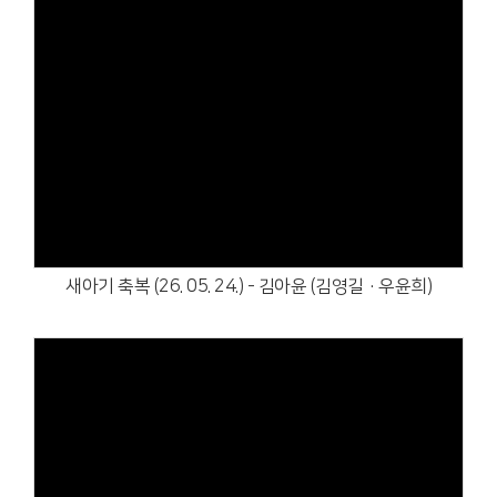
Views
새아기 축복 (26. 05. 24.) - 김아윤 (김영길·우윤희)