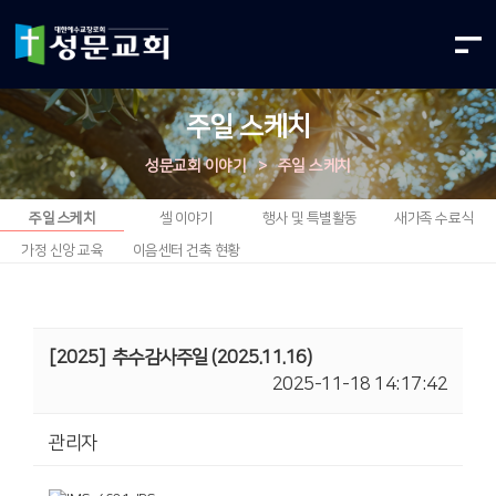
주일 스케치
성문교회 이야기
>
주일 스케치
주일 스케치
셀 이야기
행사 및 특별활동
새가족 수료식
가정 신앙 교육
이음센터 건축 현황
[2025]
추수감사주일 (2025.11.16)
2025-11-18 14:17:42
관리자