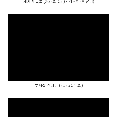
새아기 축복 (26. 05. 03.) - 김조이 (엄유나)
Views
부활절 칸타타 (2026.04.05)