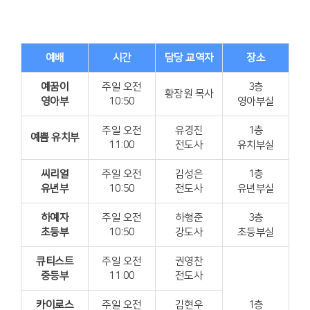
다음세대 예배
예배
시간
담당 교역자
장소
예꿈이
주일 오전
3층
황장원 목사
영아부
10:50
영아부실
주일 오전
유경진
1층
예쁨 유치부
11:00
전도사
유치부실
씨리얼
주일 오전
김성은
1층
유년부
10:50
전도사
유년부실
하예자
주일 오전
하형준
3층
초등부
10:50
강도사
초등부실
큐티스트
주일 오전
권영찬
중등부
11:00
전도사
카이로스
주일 오전
김현우
1층