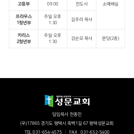
고등부
09:00
전도사
소예배실
프라우스
주일 오후
김주라 목사
1청년부
1:30
카리스
주일 오후
강순모 목사
본당(2층)
2청년부
1:30
담임목사 천종민
(우)17865 경기도 평택시 죽백1길 67 평택성문교회
TEL:031-654-4575
|
FAX : 031-652-5400