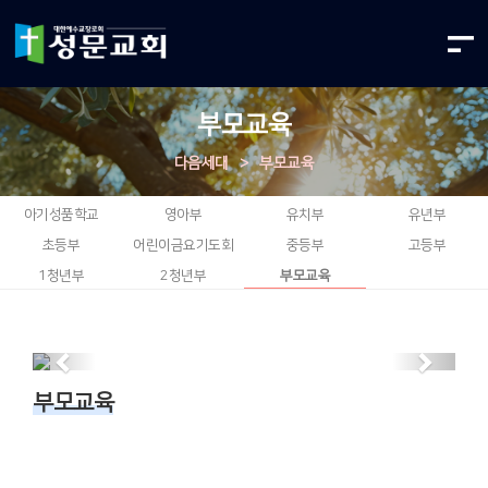
부모교육
다음세대
>
부모교육
아기성품학교
영아부
유치부
유년부
초등부
어린이금요기도회
중등부
고등부
1청년부
2청년부
부모교육
Previous
Next
부모교육