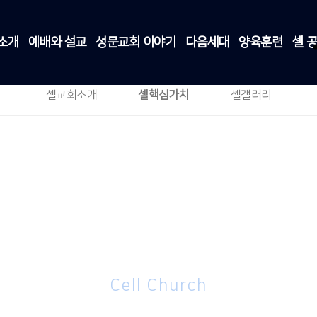
소개
예배와 설교
성문교회 이야기
다음세대
양육훈련
셀 
셀핵심가치
셀 공동체
>
셀핵심가치
셀교회소개
셀핵심가치
셀갤러리
Cell Church