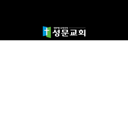
담임목사 천종민
(우)17865 경기도 평택시 죽백1길 67 평택성문교회
TEL:031-654-4575
|
FAX : 031-652-5400
Copyright©2024 성문교회. All Rights reserved.
Designed by 스데반정
보