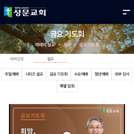
금요 기도회
예배와 설교
>
설교
>
금요 기도회
예배실황
설교
주일예배
시리즈 설교
금요 기도회
수요예배
청년예배
외부 강사
특별 집회