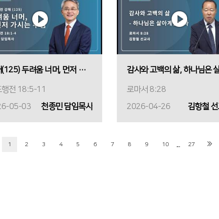
강해(125) 두려움 너머, 먼저 가시는 주님
행전 18:5-11
로마서 8:28
26-05-03
천종민 담임목사
2026-04-26
김항철 
...
1
2
3
4
5
6
7
8
9
10
27