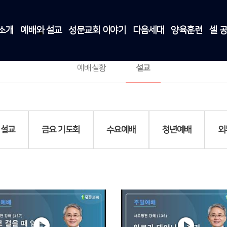
소개
예배와 설교
성문교회 이야기
다음세대
양육훈련
셀 
주일예배
예배와 설교
>
설교
>
주일예배
예배실황
설교
 설교
금요 기도회
수요예배
청년예배
외