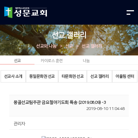
선교 갤러리
선교와 나눔
>
선교
>
선교 갤러리
선교
카이로스 훈련
나눔
선교사 소개
동일문화권 선교
타문화권 선교
선교 갤러리
어울림 센터
몽골선교팀주관 금요철야기도회 특송 (2019.08.09) -3
2019-08-10 11:04:48
관리자