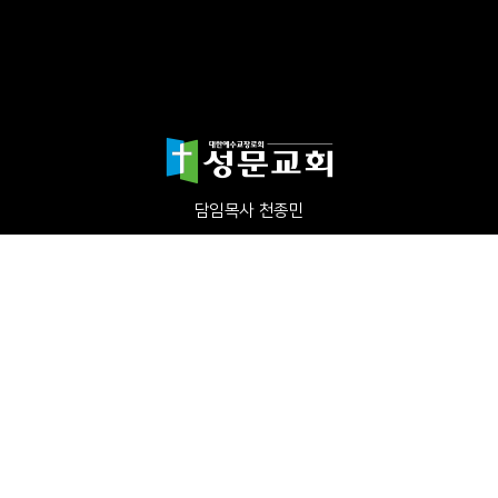
담임목사 천종민
(우)17865 경기도 평택시 죽백1길 67 평택성문교회
TEL:031-654-4575
|
FAX : 031-652-5400
Copyright©2024 성문교회. All Rights reserved.
Designed by 스데반정
보