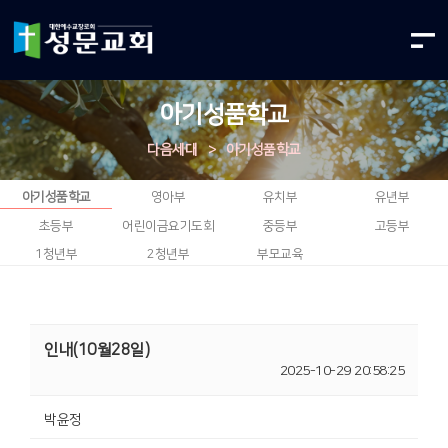
아기성품학교
다음세대
>
아기성품학교
아기성품학교
영아부
유치부
유년부
초등부
어린이금요기도회
중등부
고등부
1청년부
2청년부
부모교육
인내(10월28일)
2025-10-29 20:58:25
박윤정