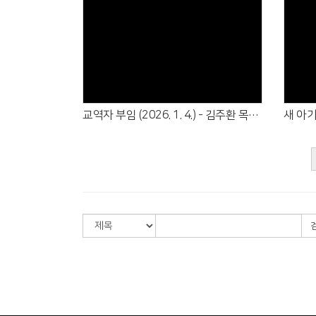
Views
교역자 부임 (2026. 1. 4.) - 김주환 목사 (교구), 권영찬 전도사 (중등부)