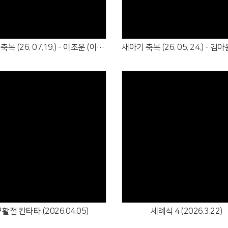
새아기 축복 (26. 07.19.) - 이조운 (이치호·나현옥)
Views
Views
활절 칸타타 (2026.04.05)
세례식 4 (2026.3.22)