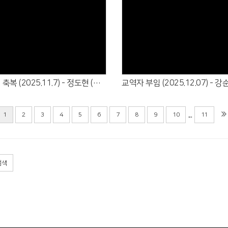
Views
Views
새 아기 축복 (2025.11.7) - 정도현 (정기훈·안하영)
...
1
2
3
4
5
6
7
8
9
10
11
검색