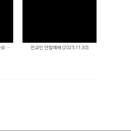
Views
교역자 부임 (2025.12.07) - 강순모 목사
전교인 연합예배 (2025.11.30)