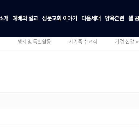
소개
예배와 설교
성문교회 이야기
다음세대
양육훈련
셀 
주일 스케치
성문교회 이야기
>
주일 스케치
행사 및 특별활동
새가족 수료식
가정 신앙 