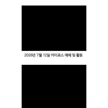
# 첨부 16.KakaoTalk_Photo_2025-12-07-13-25-36 016.jpeg
# 첨부 17.KakaoTalk_Photo_2025-12-07-13-25-36 017.jpeg
# 첨부 18.KakaoTalk_Photo_2025-12-07-13-25-36 018.jpeg
# 첨부 19.KakaoTalk_Photo_2025-12-07-13-25-36 019.jpeg
Views
2026년 7월 12일 카이로스 예배 및 활동
Views