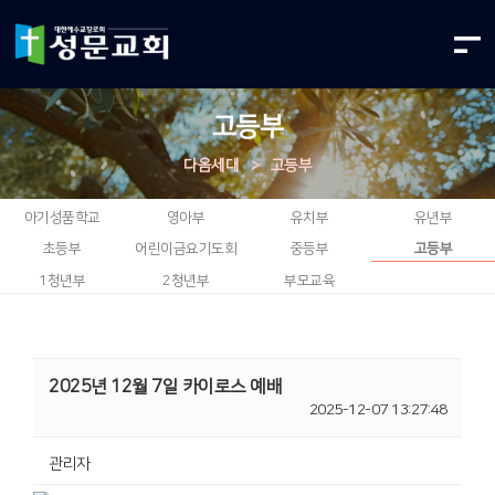
고등부
다음세대
>
고등부
아기성품학교
영아부
유치부
유년부
초등부
어린이금요기도회
중등부
고등부
1청년부
2청년부
부모교육
2025년 12월 7일 카이로스 예배
2025-12-07 13:27:48
관리자