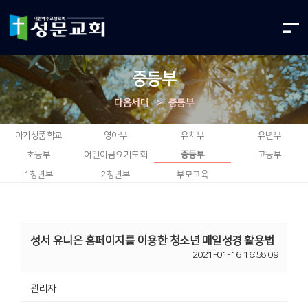
중등부
다음세대
>
중등부
아기성품학교
영아부
유치부
유년부
초등부
어린이금요기도회
중등부
고등부
1청년부
2청년부
부모교육
성서 유니온 홈페이지를 이용한 청소년 매일성경 활용법
2021-01-16 16:58:09
관리자