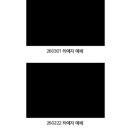
Views
260301 하예자 예배
Views
260222 하예자 예배