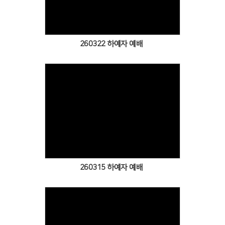
260322 하예자 예배
Views
260315 하예자 예배