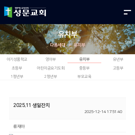
유치부
다음세대
>
유치부
아기성품학교
영아부
유치부
유년부
초등부
어린이금요기도회
중등부
고등부
1청년부
2청년부
부모교육
2025.11 생일잔치
2025-12-14 17:51:40
류재아