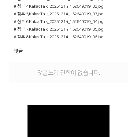
# 첨부 4.KakaoTalk_20251214_152649019_02.jpg
# 첨부 5.KakaoTalk_20251214_152649019_03.jpg
# 첨부 6.KakaoTalk_20251214_152649019_04.jpg
# 첨부 7.KakaoTalk_20251214_152649019_05.jpg
# 첨부 8.KakaoTalk_20251214_152649019_06.jpg
# 첨부 9.KakaoTalk_20251214_152649019_07.jpg
댓글
# 첨부 10.KakaoTalk_20251214_152649019_08.jpg
# 첨부 11.KakaoTalk_20251214_152649019_09.jpg
# 첨부 12.KakaoTalk_20251214_152649019_10.jpg
댓글쓰기 권한이 없습니다.
# 첨부 13.KakaoTalk_20251214_152649019_11.jpg
# 첨부 14.KakaoTalk_20251214_152649019_12.jpg
# 첨부 15.KakaoTalk_20251214_152649019_13.jpg
# 첨부 16.KakaoTalk_20251214_152649019_14.jpg
# 첨부 17.KakaoTalk_20251214_152649019_15.jpg
# 첨부 18.KakaoTalk_20251214_152649019_16.jpg
# 첨부 19.KakaoTalk_20251214_152649019_17.jpg
# 첨부 20.KakaoTalk_20251214_152649019_18.jpg
# 첨부 21.KakaoTalk_20251214_152649019_19.jpg