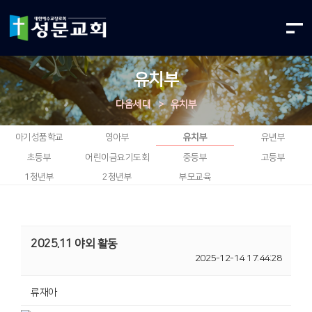
유치부
다음세대
>
유치부
아기성품학교
영아부
유치부
유년부
초등부
어린이금요기도회
중등부
고등부
1청년부
2청년부
부모교육
2025.11 야외 활동
2025-12-14 17:44:28
류재아