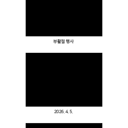
# 첨부 40.KakaoTalk_20251214_152712690_08.jpg
# 첨부 41.KakaoTalk_20251214_152712690_10.jpg
Views
# 첨부 42.KakaoTalk_20251214_152712690_11.jpg
# 첨부 43.KakaoTalk_20251214_152712690_12.jpg
# 첨부 44.KakaoTalk_20251214_152712690_13.jpg
부활절 행사
# 첨부 45.KakaoTalk_20251214_152712690_14.jpg
Views
2026. 4. 5.